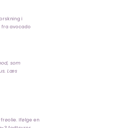
orskning i
r fra avocado
food, som
us. Læs
røolie. Ifølge en
a-3 fedtsyrer