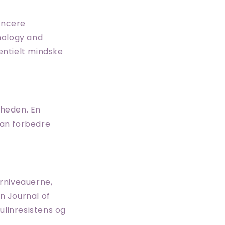
ancere
inology and
entielt mindske
dheden. En
kan forbedre
erniveauerne,
an Journal of
ulinresistens og