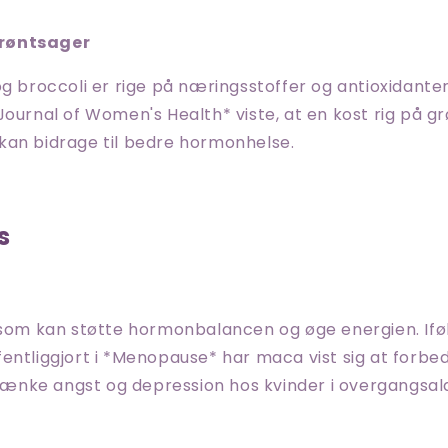
røntsager
og broccoli er rige på næringsstoffer og antioxidanter
Journal of Women's Health* viste, at en kost rig på g
kan bidrage til bedre hormonhelse.
s
, som kan støtte hormonbalancen og øge energien. Ifø
entliggjort i *Menopause* har maca vist sig at forbe
nke angst og depression hos kvinder i overgangsal