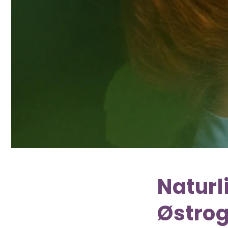
Naturl
Østrog