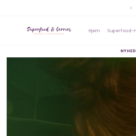
Gå til
indhold
Hjem
Superfood-
NYHED