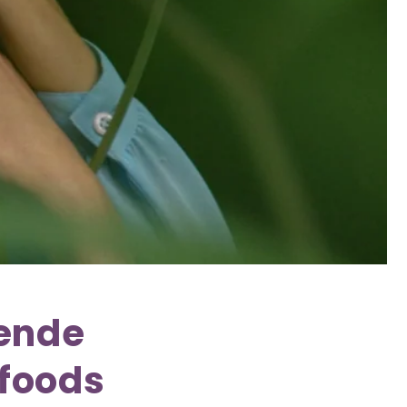
dende
rfoods