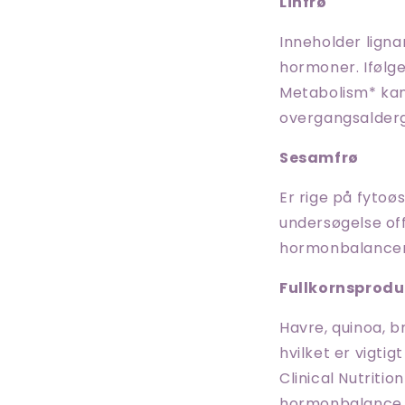
Linfrø
Inneholder ligna
hormoner. Ifølge
Metabolism* kan
overgangsalder
Sesamfrø
Er rige på fytoø
undersøgelse off
hormonbalancen 
Fullkornsprodu
Havre, quinoa, b
hvilket er vigti
Clinical Nutriti
hormonbalance