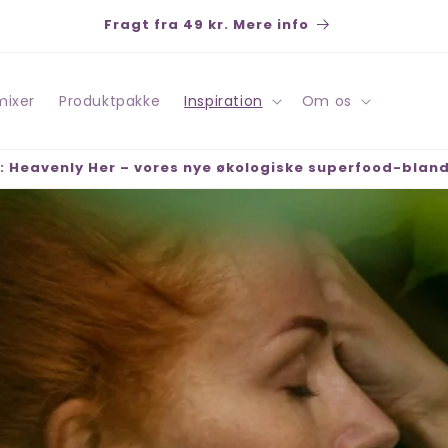
Fragt fra 49 kr. Mere info
mixer
Produktpakke
Inspiration
Om os
: Heavenly Her – vores nye økologiske superfood-blan