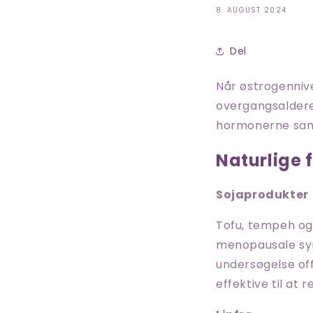
8. AUGUST 2024
Del
Når østrogenniv
overgangsaldere
hormonerne sa
Naturlige 
Sojaprodukter
Tofu, tempeh og 
menopausale sym
undersøgelse off
effektive til at