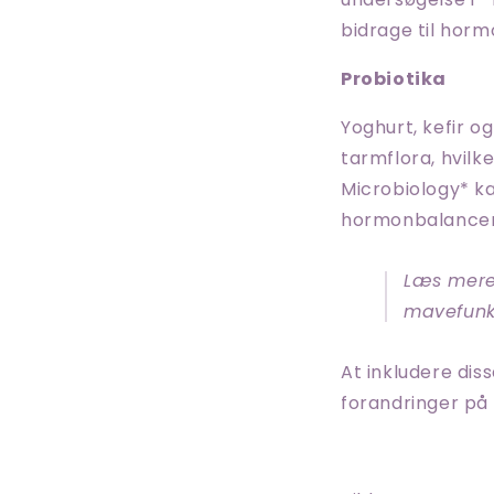
bidrage til hor
Probiotika
Yoghurt, kefir 
tarmflora, hvilke
Microbiology* k
hormonbalance
Læs mere
mavefunk
At inkludere di
forandringer på 