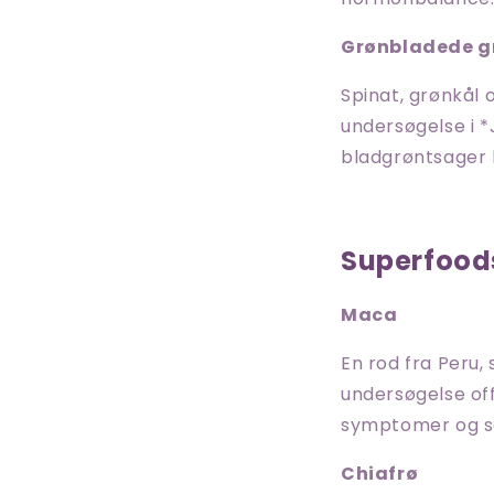
Grønbladede g
Spinat, grønkål 
undersøgelse i *
bladgrøntsager 
Superfood
Maca
En rod fra Peru
undersøgelse off
symptomer og sæ
Chiafrø