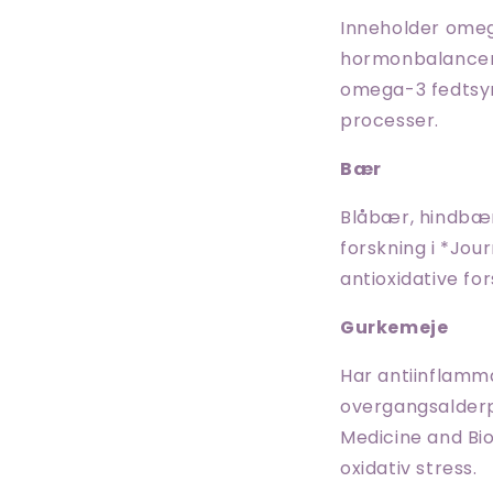
Inneholder omeg
hormonbalancen. 
omega-3 fedtsyr
processer.
Bær
Blåbær, hindbær
forskning i *Jou
antioxidative f
Gurkemeje
Har antiinflamm
overgangsalderpl
Medicine and Bio
oxidativ stress.