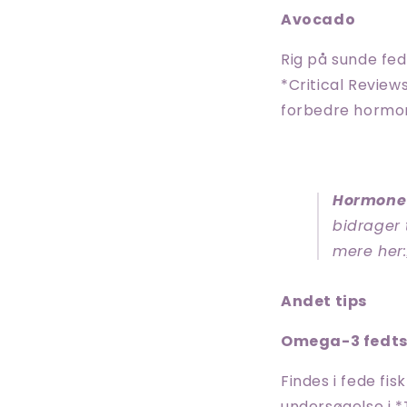
Avocado
Rig på sunde fed
*Critical Review
forbedre hormo
Hormone
bidrager 
mere her:
Andet tips
Omega-3 fedts
Findes i fede fis
undersøgelse i *