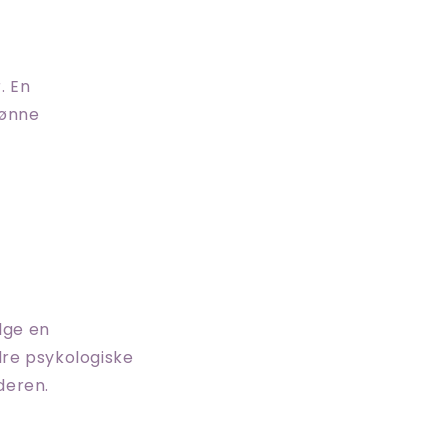
. En
rønne
lge en
dre psykologiske
deren.