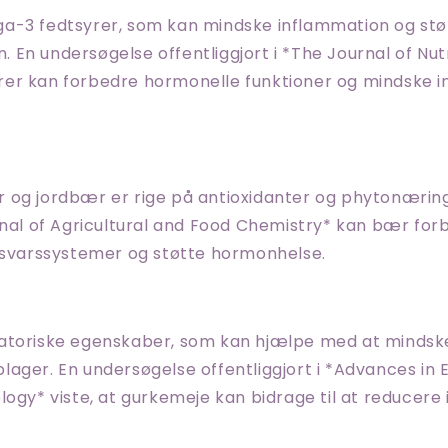
a-3 fedtsyrer, som kan mindske inflammation og stø
En undersøgelse offentliggjort i *The Journal of Nutri
er kan forbedre hormonelle funktioner og mindske 
 og jordbær er rige på antioxidanter og phytonærings
rnal of Agricultural and Food Chemistry* kan bær for
orsvarssystemer og støtte hormonhelse.
atoriske egenskaber, som kan hjælpe med at mindsk
ager. En undersøgelse offentliggjort i *Advances in
logy* viste, at gurkemeje kan bidrage til at reducere