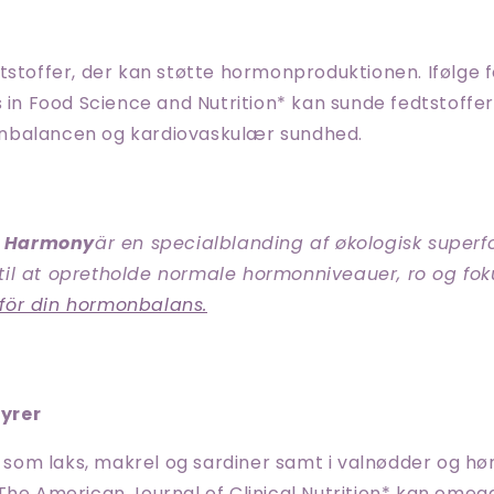
tstoffer, der kan støtte hormonproduktionen. Ifølge f
s in Food Science and Nutrition* kan sunde fedtstoffe
nbalancen og kardiovaskulær sundhed.
 Harmony
är en specialblanding af økologisk super
til at opretholde normale hormonniveauer, ro og fok
för din hormonbalans.
yrer
k som laks, makrel og sardiner samt i valnødder og hørf
The American Journal of Clinical Nutrition* kan omeg