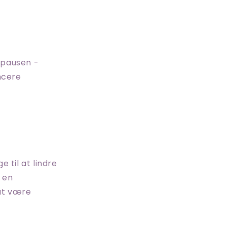
opausen -
ncere
 til at lindre
 en
 at være