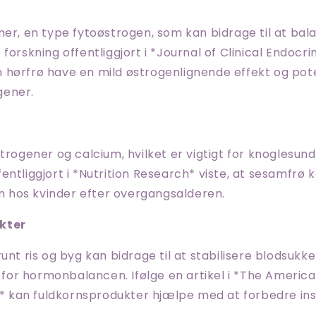
ner, en type fytoøstrogen, som kan bidrage til at bal
 forskning offentliggjort i *Journal of Clinical Endocr
 hørfrø have en mild østrogenlignende effekt og pot
gener.
strogener og calcium, hvilket er vigtigt for knoglesun
entliggjort i *Nutrition Research* viste, at sesamfrø 
hos kvinder efter overgangsalderen.
kter
runt ris og byg kan bidrage til at stabilisere blodsukk
gt for hormonbalancen. Ifølge en artikel i *The Americ
on* kan fuldkornsprodukter hjælpe med at forbedre ins
.