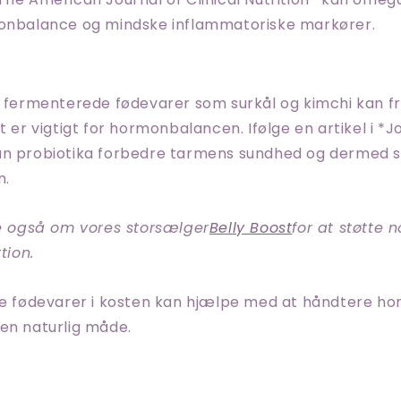
monbalance og mindske inflammatoriske markører.
og fermenterede fødevarer som surkål og kimchi kan 
t er vigtigt for hormonbalancen. Ifølge en artikel i *J
an probiotika forbedre tarmens sundhed og dermed s
n.
 også om vores storsælger
Belly Boost
for at støtte 
tion.
sse fødevarer i kosten kan hjælpe med at håndtere ho
en naturlig måde.