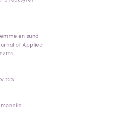
fremme en sund
ournal of Applied
tøtte
normal
rmonelle