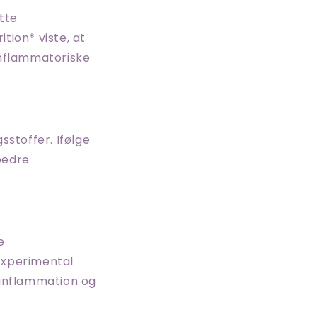
tte
tion* viste, at
inflammatoriske
stoffer. Ifølge
bedre
e
 Experimental
 inflammation og