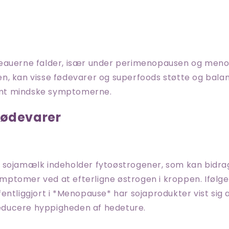
eauerne falder, især under perimenopausen og men
n, kan visse fødevarer og superfoods støtte og bala
mt mindske symptomerne.
fødevarer
sojamælk indeholder fytoøstrogener, som kan bidrage
ptomer ved at efterligne østrogen i kroppen. Ifølge
entliggjort i *Menopause* har sojaprodukter vist sig
 reducere hyppigheden af hedeture.