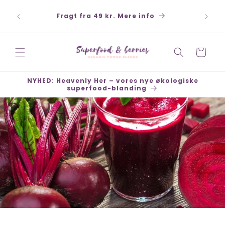
Gå til
Betal sikkert med Klarna, Swish, Kort,
indhold
PayPal - Hurtige leveringer - Åbent køb 30
dage
Indkøbskurv
NYHED: Heavenly Her – vores nye økologiske
superfood-blanding