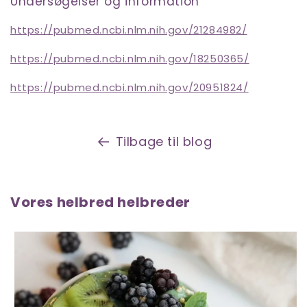
Undersøgelser og information
https://pubmed.ncbi.nlm.nih.gov/21284982/
https://pubmed.ncbi.nlm.nih.gov/18250365/
https://pubmed.ncbi.nlm.nih.gov/20951824/
Tilbage til blog
Vores helbred helbreder