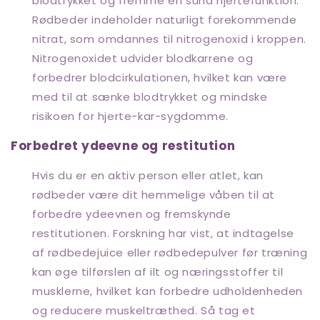
blodtrykket og fremme en sund hjertefunktion.
Rødbeder indeholder naturligt forekommende
nitrat, som omdannes til nitrogenoxid i kroppen.
Nitrogenoxidet udvider blodkarrene og
forbedrer blodcirkulationen, hvilket kan være
med til at sænke blodtrykket og mindske
risikoen for hjerte-kar-sygdomme.
Forbedret ydeevne og restitution
Hvis du er en aktiv person eller atlet, kan
rødbeder være dit hemmelige våben til at
forbedre ydeevnen og fremskynde
restitutionen. Forskning har vist, at indtagelse
af rødbedejuice eller rødbedepulver før træning
kan øge tilførslen af ​​ilt og næringsstoffer til
musklerne, hvilket kan forbedre udholdenheden
og reducere muskeltræthed. Så tag et