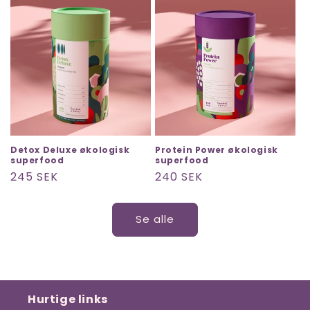
Detox Deluxe økologisk
Protein Power økologisk
superfood
superfood
Normalpris
245 SEK
Normalpris
240 SEK
Se alle
Hurtige links