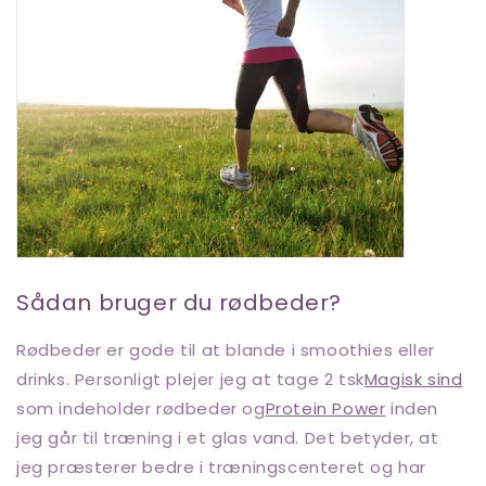
Sådan bruger du rødbeder?
Rødbeder er gode til at blande i smoothies eller
drinks. Personligt plejer jeg at tage 2 tsk
Magisk sind
som indeholder rødbeder og
Protein Power
inden
jeg går til træning i et glas vand. Det betyder, at
jeg præsterer bedre i træningscenteret og har