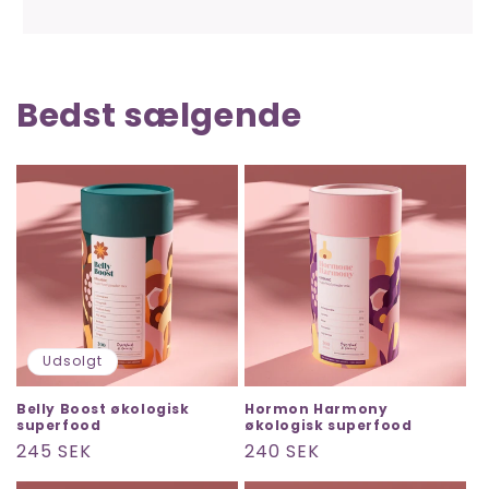
Bedst sælgende
Udsolgt
Belly Boost økologisk
Hormon Harmony
superfood
økologisk superfood
Normalpris
245 SEK
Normalpris
240 SEK