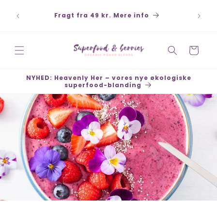
Gå til
ort,
indhold
Fragt fra 49 kr. Mere info
 køb 30
Indkøbskurv
NYHED: Heavenly Her – vores nye økologiske
superfood-blanding