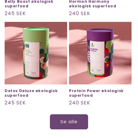
Belly Boost økologisk
Hormon Harmony
superfood
økologisk superfood
Normalpris
245 SEK
Normalpris
240 SEK
Detox Deluxe økologisk
Protein Power økologisk
superfood
superfood
Normalpris
245 SEK
Normalpris
240 SEK
Se alle