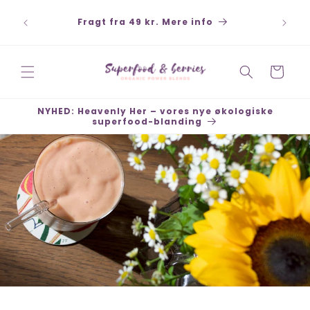
Gå til
ort,
indhold
Fragt fra 49 kr. Mere info
 køb 30
Indkøbskurv
NYHED: Heavenly Her – vores nye økologiske
superfood-blanding