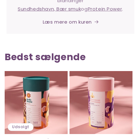
blandinger
Sundhedshavn
,
Bær smuk
og
Protein Power
.
Læs mere om kuren
Bedst sælgende
Udsolgt