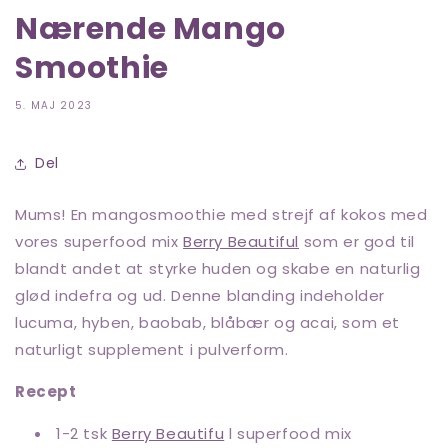
Nærende Mango
Smoothie
5. MAJ 2023
Del
Mums! En mangosmoothie med strejf af kokos med
vores superfood mix
Berry Beautiful
som er
god til
blandt andet at styrke huden og skabe en naturlig
glød indefra og ud. Denne blanding indeholder
lucuma, hyben, baobab, blåbær og acai, som et
naturligt supplement i pulverform.
Recept
1-2 tsk
Berry Beautifu
l superfood mix