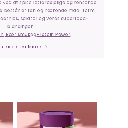
e ved at spise letfordøjelige og rensende
ne består af ren og nærende mad i form
moothies, salater og vores superfood-
blandinger
vn
,
Bær smuk
og
Protein Power
.
s mere om kuren