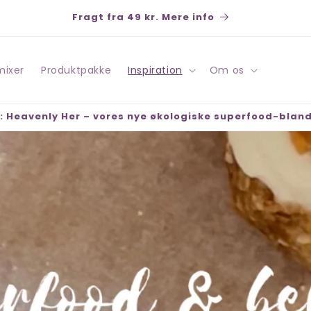
Betal sikkert med Klarna, Swish, Kort, PayPal - Hurtige
leveringer - Åbent køb 30 dage
mixer
Produktpakke
Inspiration
Om os
: Heavenly Her – vores nye økologiske superfood-blan