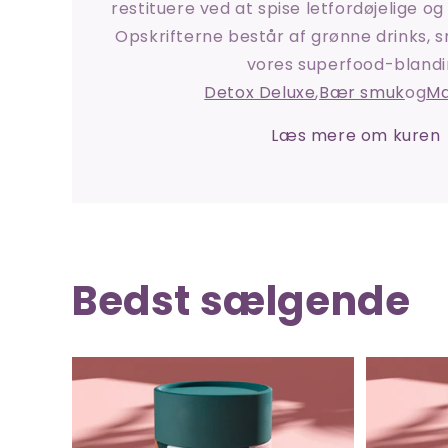
restituere ved at spise letfordøjelige o
Opskrifterne består af grønne drinks, s
vores superfood-bland
Detox Deluxe
,
Bær smuk
og
Ma
Læs mere om kuren
Bedst sælgende