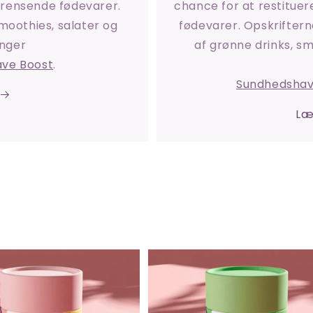
g rensende fødevarer.
chance for at restituer
moothies, salater og
fødevarer. Opskrifter
inger
af grønne drinks, s
ve Boost
.
Sundhedsha
Læ