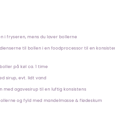
 i fryseren, mens du laver bollerne
dienserne til bollen i en foodprocessor til en konsiste
boller på køl ca. 1 time
d sirup, evt. lidt vand
n med agavesirup til en luftig konsistens
bollerne og fyld med mandelmasse & flødeskum