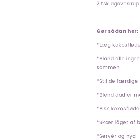
2 tsk agavesirup
Gør sådan her:
*Læg kokosfløden
*Bland alle ingre
sammen
*Stil de færdige 
*Blend dadler me
*Pisk kokosfløde
*Skær låget af 
*Servér og nyd