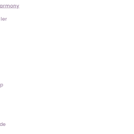
harmony
ler
up
øde