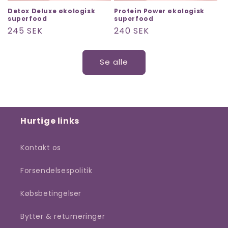
Detox Deluxe økologisk
Protein Power økologisk
superfood
superfood
Normalpris
245 SEK
Normalpris
240 SEK
Se alle
Hurtige links
Kontakt os
Forsendelsespolitik
Købsbetingelser
Bytter & returneringer