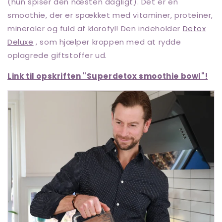
(hun spiser den næsten dagligt). Det er en
smoothie, der er spækket med vitaminer, proteiner,
mineraler og fuld af klorofyl! Den indeholder
Detox
Deluxe
, som hjælper
kroppen med at rydde
oplagrede giftstoffer ud.
Link til opskriften "Superdetox smoothie bowl"!