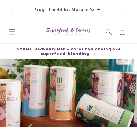
Gå til
Betal sikkert med Klarna, Swish, Kort,
indhold
PayPal - Hurtige leveringer - Åbent køb 30
dage
Indkøbskurv
NYHED: Heavenly Her – vores nye økologiske
superfood-blanding