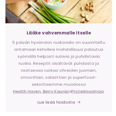
Lääke vahvemmalle itselle
5 päivän hyvänolon ruokavalio on suunniteltu
antamaan kehollesi mahdollisuus palautua
syömällä helposti sulavia ja puhdistavia
ruokia. Reseptit sisältävät puhdasta ja
ravitsevaa ruokaa vihreiden juomien,
smoothien, salaattien ja superfood-
sekoitteemme muodossa
Health Haven
,
Berry Kaunis
ja
Proteiinivoimaa
.
Lue lisää hoidosta