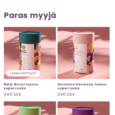
Paras myyjä
Loppuunmyyty
Belly Boost luomu
Hormone Harmony luomu
superruoka
superruoka
Normaalihinta
245 SEK
Normaalihinta
240 SEK