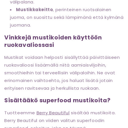
välipalana.
Mustikkakeitto
, perinteinen ruotsalainen
juoma, on suosittu sekä lämpimänä että kylmänä
juomana.
Vinkkejä mustikoiden käyttöön
ruokavaliossasi
Mustikat voidaan helposti sisällyttää päivittäiseen
ruokavalioosi lisäämällä niitä aamiaisviljoihin,
smoothieihin tai terveellisiin välipaloihin. Ne ovat
erinomainen vaihtoehto, jos haluat lisätä jotain
erityisen ravitsevaa ja herkullista ruokaan.
Sisältääkö superfood mustikoita?
Tuotteemme
Berry Beautiful
sisältää mustikoita.
Berry Beautiful on viiden valitun superfoodin