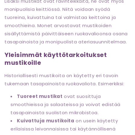
Lisäksi mustikat ovat ravinteikkaita, ne ovat myös
monipuolisia keittiössä. Niitä voidaan syödä
tuoreina, kuivattuina tai valmistaa keittoina ja
smoothieina. Monet arvostavat mustikoiden
sisällyttämistä päivittäiseen ruokavalioonsa osana
tasapainoista ja monipuolista ateriasuunnitelmaa.
Yleisimmät käyttötarkoitukset
mustikoille
Historiallisesti mustikoita on käytetty eri tavoin
tukemaan tasapainoista ruokavaliota. Esimerkiksi:
Tuoreet mustikat
ovat suosittuja
smoothieissa ja salaateissa ja voivat edistää
tasapainoista suoliston mikrobistoa.
Kuivattuja mustikoita
on usein käytetty
erilaisissa leivonnaisissa tai käytännöllisenä