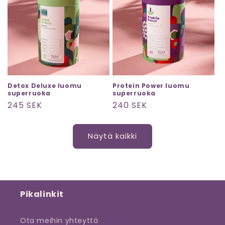
Detox Deluxe luomu
Protein Power luomu
superruoka
superruoka
Normaalihinta
245 SEK
Normaalihinta
240 SEK
Näytä kaikki
Pikalinkit
Ota meihin yhteyttä