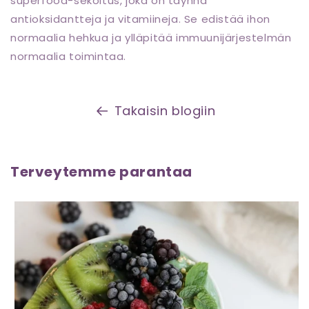
superfood-sekoitus, joka on täynnä
antioksidantteja ja vitamiineja. Se edistää ihon
normaalia hehkua ja ylläpitää immuunijärjestelmän
normaalia toimintaa.
Takaisin blogiin
Terveytemme parantaa