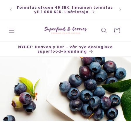
Ohita ja
siirry
Toimitus alkaen 49 SEK. Ilmainen toimitus
sisältöön
yli 1 000 SEK. Lisätietoja
Ostoskori
NYHET: Heavenly Her – vår nya ekologiska
superfood-blandning