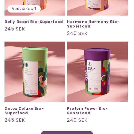
Ausverkauft
Belly Boost Bio-Superfood
Hormone Harmony Bio-
Superfood
Normaler
245 SEK
Normaler
240 SEK
Preis
Preis
Detox Deluxe Bio-
Protein Power Bio-
Superfood
Superfood
Normaler
245 SEK
Normaler
240 SEK
Preis
Preis