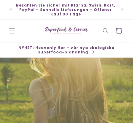
Direkt
Bezahlen Sie sicher mit Klarna, Swish, Kort,
zum
Versan
PayPal – Schnelle Lieferungen – Offener
Inhalt
Kauf 30 Tage
Warenkorb
NYHET: Heavenly Her – vår nya ekologiska
superfood-blandning