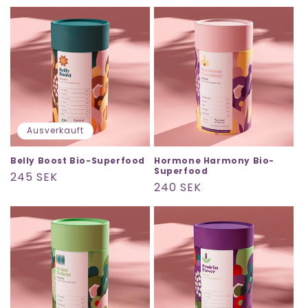
Ausverkauft
Belly Boost Bio-Superfood
Hormone Harmony Bio-
Superfood
Normaler
245 SEK
Normaler
240 SEK
Preis
Preis