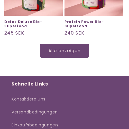
Detox Deluxe Bio-
Protein Power Bio-
Superfood
Superfood
Normaler
245 SEK
Normaler
240 SEK
Preis
Preis
Alle anzeigen
Schnelle Links
Kontaktiere uns
Versandbedingungen
Einkaufsbedingungen