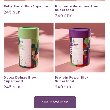
Belly Boost Bio-Superfood
Hormone Harmony Bio-
Superfood
Normaler
245 SEK
Normaler
240 SEK
Preis
Preis
Detox Deluxe Bio-
Protein Power Bio-
Superfood
Superfood
Normaler
245 SEK
Normaler
240 SEK
Preis
Preis
Alle anzeigen