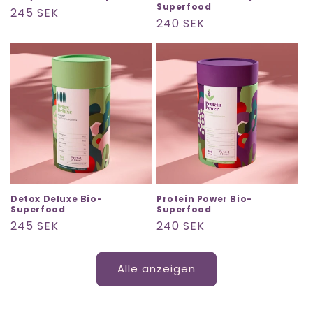
Superfood
Normaler
245 SEK
Normaler
240 SEK
Preis
Preis
Detox Deluxe Bio-
Protein Power Bio-
Superfood
Superfood
Normaler
245 SEK
Normaler
240 SEK
Preis
Preis
Alle anzeigen