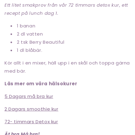
Ett litet smakprov från vår 72 timmars detox kur, ett
recept på lunch dag 1.
1 banan
2 dl vatten
2 tsk Berry Beautiful
1 dl blåbär.
Kör allt i en mixer, häll upp i en skål och toppa gärna
med bär.
Läs mer om våra hälsokurer
5 Dagars må bra kur
2 Dagars smoothie kur
72- timmars Detox kur
Ät bra.Må bra!