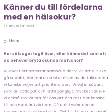
Känner du till fördelarna
med en hälsokur?
22 NOVEMBER 2024
Share
Har sötsuget tagit över, eller känns det som att
du behöver bryta osunda matvanor?
Vi lever i ett stressat samhälle där vi vill att allt ska
gå snabbt, där maten vi äter är en av de faktorerna
vi kanske väljer att prioritera bort. Vi väljer sådant
som är lättlagat och lättillgängligt, mycket kanske
vi också tror är bra för oss att äta fast det kanske
till och med är tvärt om. Ofta är tyvärr denna
kosten också näringsfattig. Det blir till en ond cirkel