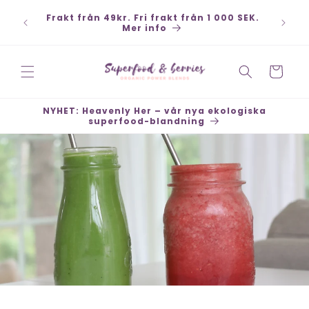
vidare
Betala säkert med Klarna, Swish, Kort,
till
PayPal - Snabba leveranser - Öppet köp 30
dagar
innehåll
Varukorg
NYHET: Heavenly Her – vår nya ekologiska
superfood-blandning