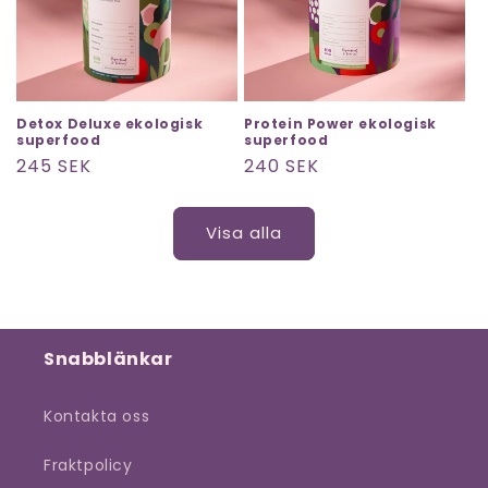
Detox Deluxe ekologisk
Protein Power ekologisk
superfood
superfood
Ordinarie
245 SEK
Ordinarie
240 SEK
pris
pris
Visa alla
Snabblänkar
Kontakta oss
Fraktpolicy