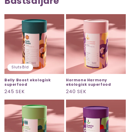
Bästsäljare
Slutsåld
Belly Boost ekologisk
Hormone Harmony
superfood
ekologisk superfood
Ordinarie
245 SEK
Ordinarie
240 SEK
pris
pris