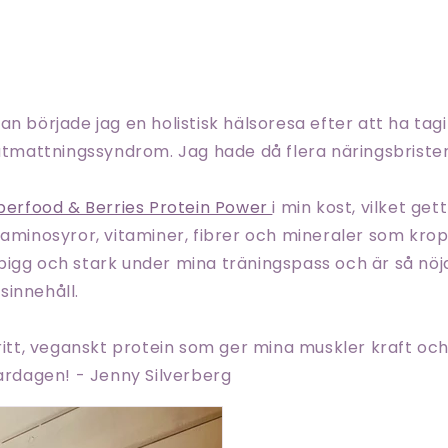
an började jag en holistisk hälsoresa efter att ha ta
 utmattningssyndrom. Jag hade då flera näringsbrister
perfood & Berries Protein Power
i min kost, vilket get
 aminosyror, vitaminer, fibrer och mineraler som kr
pigg och stark under mina träningspass och är så nö
sinnehåll.
ritt, veganskt protein som ger mina muskler kraft och i
vardagen! - Jenny Silverberg