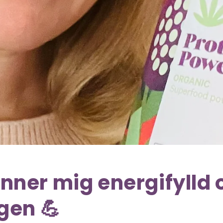
nner mig energifylld 
igen 💪