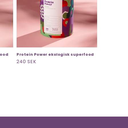
food
Protein Power ekologisk superfood
Ordinarie
240 SEK
pris