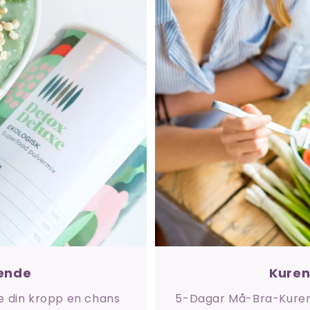
ående
Kuren
ge din kropp en chans
5-Dagar Må-Bra-Kuren ä