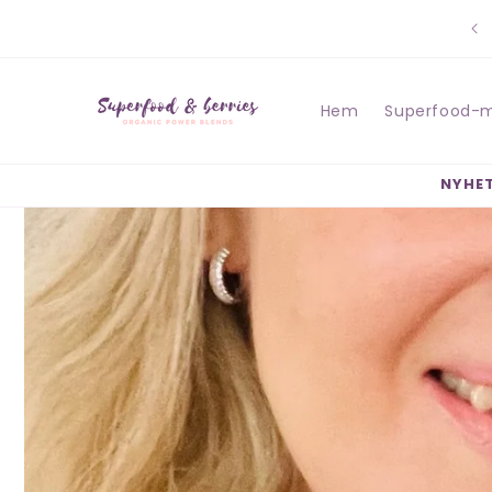
vidare
till
innehåll
Hem
Superfood-m
NYHET