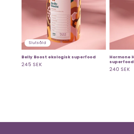
Slutsåld
Belly Boost ekologisk superfood
Hormone H
superfood
Ordinarie
245 SEK
Ordinarie
240 SEK
pris
pris