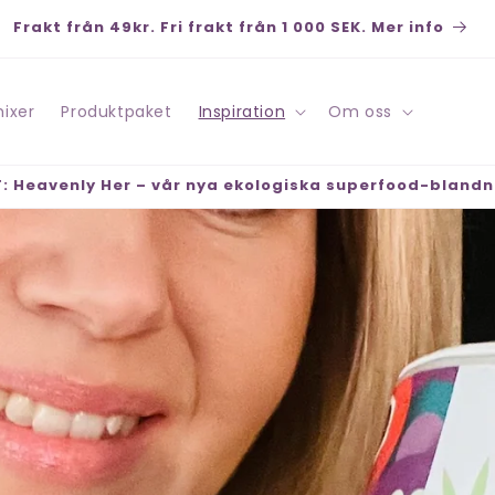
Betala säkert med Klarna, Swish, Kort, PayPal -
Snabba leveranser - Öppet köp 30 dagar
ixer
Produktpaket
Inspiration
Om oss
: Heavenly Her – vår nya ekologiska superfood-blandn