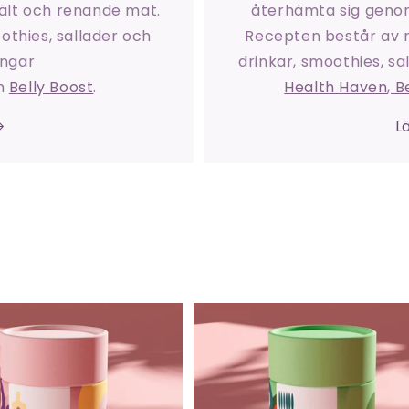
ält och renande mat.
återhämta sig genom
othies, sallader och
Recepten består av r
ingar
drinkar, smoothies, s
h
Belly Boost
.
Health Haven
,
Be
L