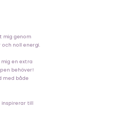
git mig genom
 och noll energi.
t mig en extra
oppen behöver!
jd med både
nspirerar till