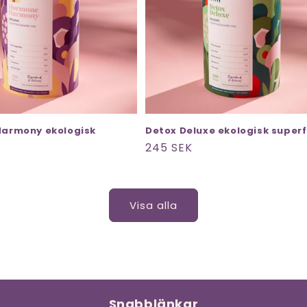
armony ekologisk
Detox Deluxe ekologisk super
Ordinarie
245 SEK
pris
Visa alla
Snabblänkar