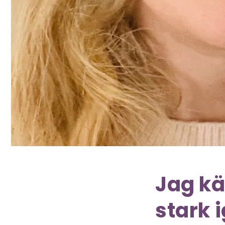
Jag kä
stark 