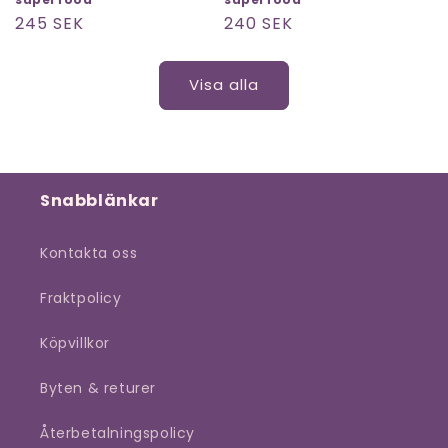
Ordinarie
245 SEK
Ordinarie
240 SEK
pris
pris
Visa alla
Snabblänkar
Kontakta oss
Fraktpolicy
Köpvillkor
Byten & returer
Återbetalningspolicy