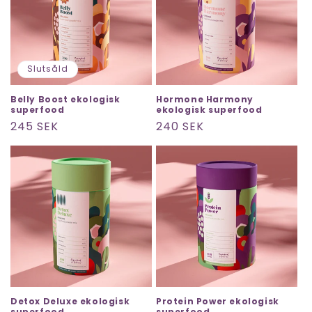
Slutsåld
Belly Boost ekologisk
Hormone Harmony
superfood
ekologisk superfood
Ordinarie
245 SEK
Ordinarie
240 SEK
pris
pris
Detox Deluxe ekologisk
Protein Power ekologisk
superfood
superfood