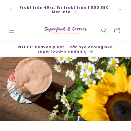
vidare
Kort,
Frakt från 49kr. Fri frakt från 1 000 SEK.
till
 köp 30
Mer info
innehåll
Varukorg
NYHET: Heavenly Her – vår nya ekologiska
superfood-blandning